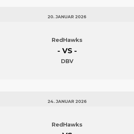
20. JANUAR 2026
RedHawks
- VS -
DBV
24. JANUAR 2026
RedHawks