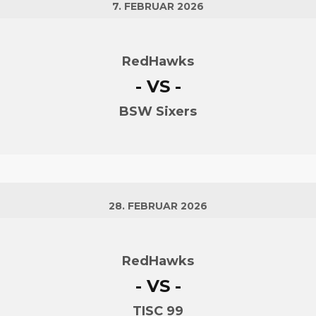
7. FEBRUAR 2026
RedHawks
- VS -
BSW Sixers
28. FEBRUAR 2026
RedHawks
- VS -
TISC 99