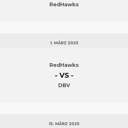
RedHawks
1. MÄRZ 2025
RedHawks
- VS -
DBV
15. MÄRZ 2025