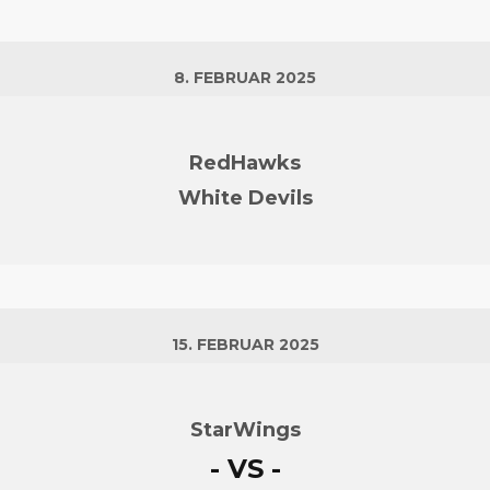
8. FEBRUAR 2025
RedHawks
White Devils
15. FEBRUAR 2025
StarWings
- VS -