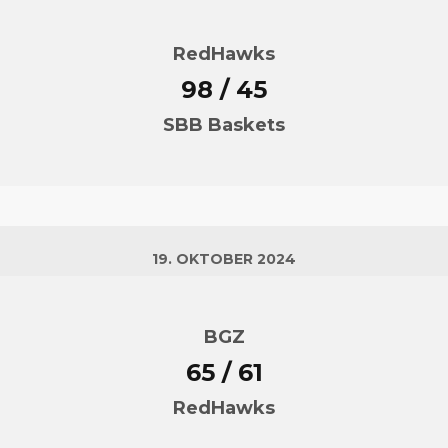
RedHawks
98 / 45
SBB Baskets
19. OKTOBER 2024
BGZ
65 / 61
RedHawks