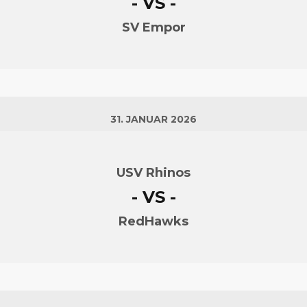
- VS -
SV Empor
31. JANUAR 2026
USV Rhinos
- VS -
RedHawks