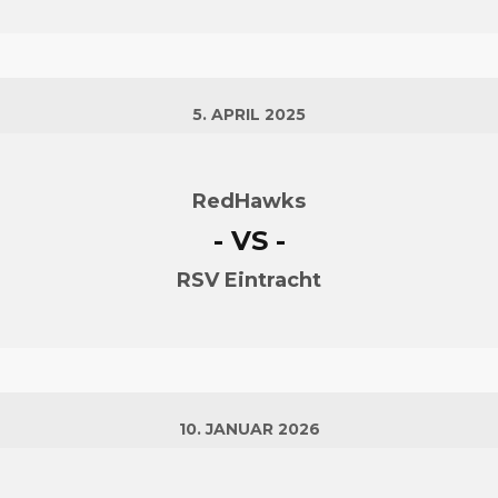
5. APRIL 2025
RedHawks
- VS -
RSV Eintracht
10. JANUAR 2026