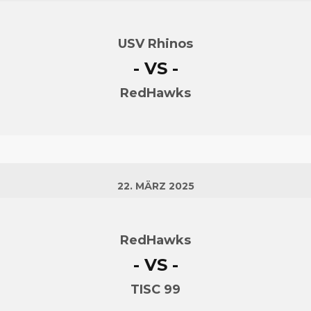
USV Rhinos
- VS -
RedHawks
22. MÄRZ 2025
RedHawks
- VS -
TISC 99