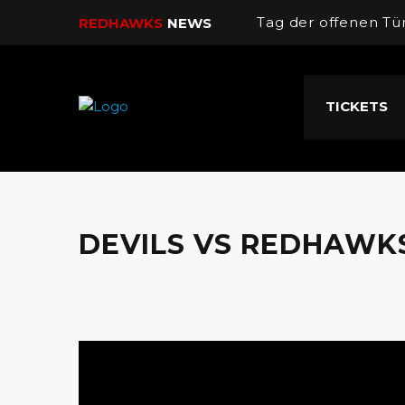
Tag der offenen Tü
REDHAWKS
NEWS
Dorian Coppola wi
TICKETS
Spitzenspiel im Au
U16 Final Four
Sieg gegen Tabelle
DEVILS VS REDHAWK