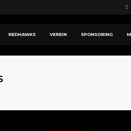
r
rd neuer Head Coach
REDHAWKS
VEREIN
SPONSORING
M
fstiegskampf
nführer
S