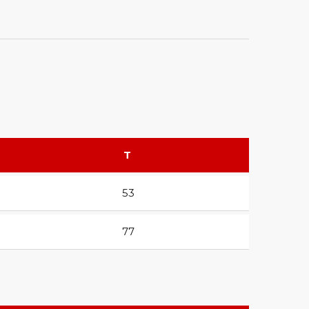
KONTAKT
T
Postfach 900120, 14473
Potsdam
53
+49 151 226 35 298
77
kontakt@redhawks-
potsdam.de