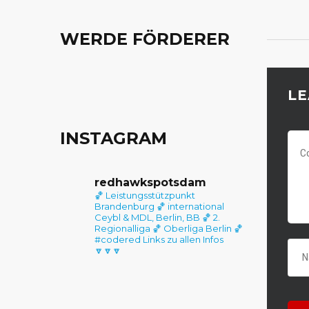
WERDE FÖRDERER
LE
INSTAGRAM
REDHAWKS POTSDAM
LETZT
Die RedHawks Potsdam gibt es
redhawkspotsdam
🏀 Leistungsstützpunkt
seit 2019. Ein Team aus
Tag de
Brandenburg
🏀 international
ambitionierten Mitstreitern
Ceybl & MDL, Berlin, BB
🏀 2.
Regionalliga
🏀 Oberliga Berlin
🏀
möchte am Sportstandort
#codered
Links zu allen Infos
Potsdam eine neue Basketball-
🔽🔽🔽
Dorian
Größe aufbauen. Mit dem Erfolg
Head C
der 1. Mannschaft der RedHawks
erreichte der Club bereits die