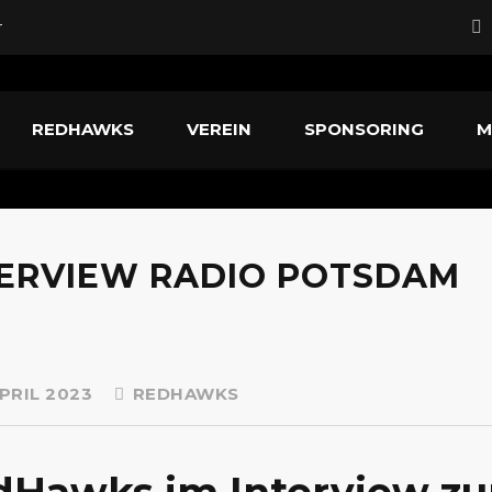
r
rd neuer Head Coach
REDHAWKS
VEREIN
SPONSORING
M
fstiegskampf
nführer
TERVIEW RADIO POTSDAM
PRIL 2023
REDHAWKS