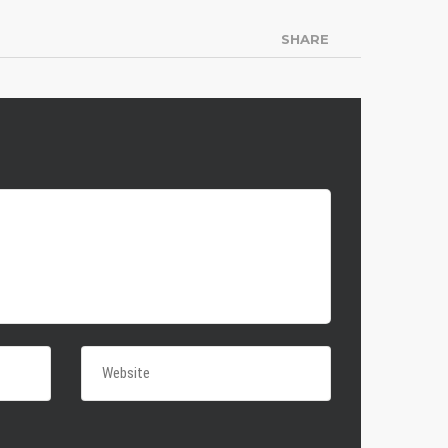
SHARE
KONTAKT
Postfach 900120, 14473
Potsdam
+49 151 226 35 298
kontakt@redhawks-
potsdam.de