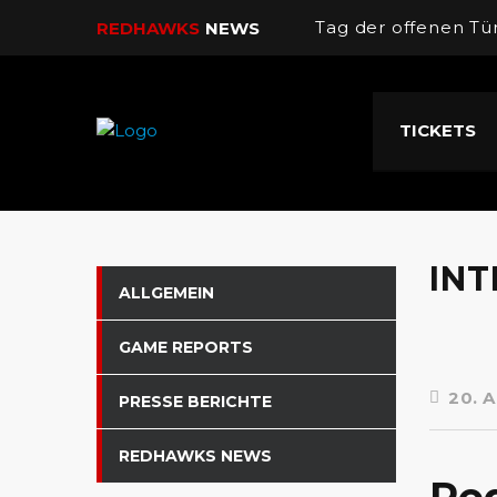
Tag der offenen Tü
REDHAWKS
NEWS
Dorian Coppola wi
TICKETS
Spitzenspiel im Au
U16 Final Four
Sieg gegen Tabelle
IN
ALLGEMEIN
GAME REPORTS
20. A
PRESSE BERICHTE
REDHAWKS NEWS