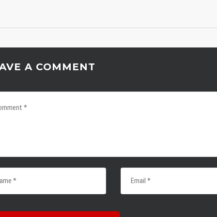
AVE A COMMENT
E NEWS
LINKS
Werde Mitglied
r offenen Tür
Jobs
Kontakt
Management
 Coppola wird neuer
oach
Sponsoring
Presse