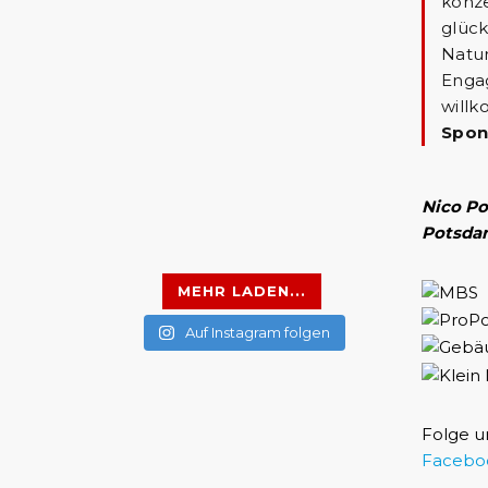
konze
glück
Natur
Engag
willk
Spon
Nico Po
Potsda
MEHR LADEN...
Auf Instagram folgen
Folge u
Facebo