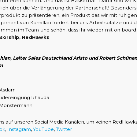
ntrieren können. Und das ist Basketball. Dafür sind wir
lich über die Verlängerung der Partnerschaft! Besonders st
produkt zu präsentieren, ein Produkt das wir mit ruhi
ement von Kamillan fördert bei uns Arbeitsplätze und d
ommen im Team und schön, dass ihr wieder mit on board s
sorship, RedHawks
hlan, Leiter Sales Deutschland Aristo und Robert Schün
m
ns auf unseren Social Media Kanälen, um keinen RedHawk
ok
,
Instagram
,
YouTube
,
Twitter