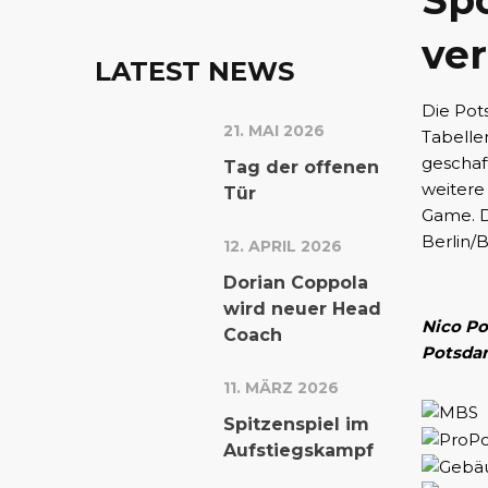
Sp
ve
LATEST NEWS
Die Pot
21. MAI 2026
Tabellen
geschaf
Tag der offenen
weitere
Tür
Game. Da
Berlin/
12. APRIL 2026
Dorian Coppola
wird neuer Head
Nico Po
Coach
Potsda
11. MÄRZ 2026
Spitzenspiel im
Aufstiegskampf