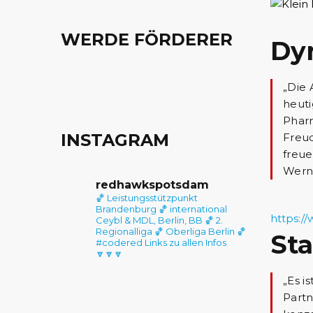
WERDE FÖRDERER
Dy
„Die 
heuti
Pharm
INSTAGRAM
Freud
freue
Werni
redhawkspotsdam
🏀 Leistungsstützpunkt
Brandenburg
🏀 international
https:/
Ceybl & MDL, Berlin, BB
🏀 2.
Regionalliga
🏀 Oberliga Berlin
🏀
St
#codered
Links zu allen Infos
🔽🔽🔽
„Es i
Partn