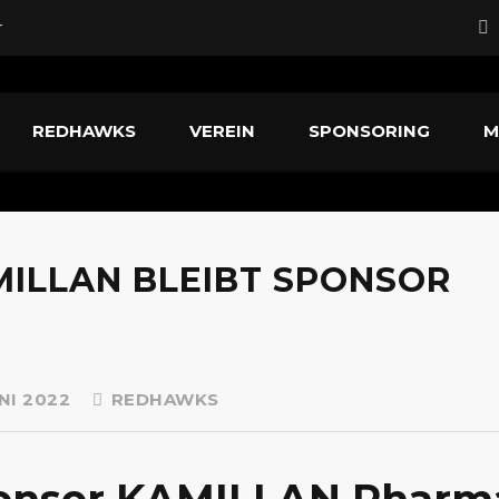
r
rd neuer Head Coach
REDHAWKS
VEREIN
SPONSORING
M
fstiegskampf
nführer
ILLAN BLEIBT SPONSOR
NI 2022
REDHAWKS