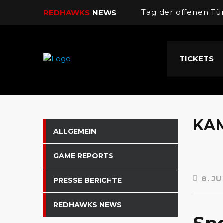
Tag der offenen Tü
REDHAWKS
NEWS
Dorian Coppola wi
TICKETS
Spitzenspiel im Au
U16 Final Four
Sieg gegen Tabelle
KAM
ALLGEMEIN
GAME REPORTS
8. JU
PRESSE BERICHTE
REDHAWKS NEWS