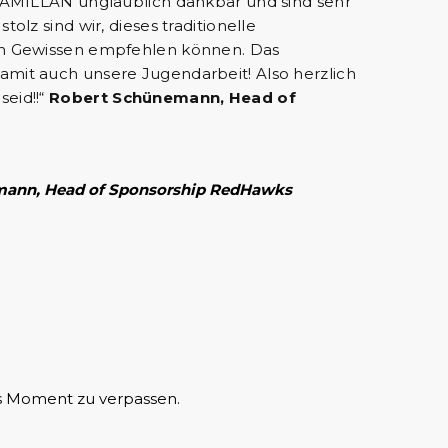
 KAMILLAN unglaublich dankbar und sind sehr
olz sind wir, dieses traditionelle
gem Gewissen empfehlen können. Das
amit auch unsere Jugendarbeit! Also herzlich
eid!!“
Robert Schünemann, Head of
emann, Head of Sponsorship RedHawks
s Moment zu verpassen.