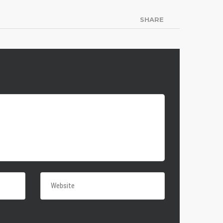
SHARE
KONTAKT
Postfach 900120, 14473
Potsdam
+49 151 226 35 298
kontakt@redhawks-
potsdam.de