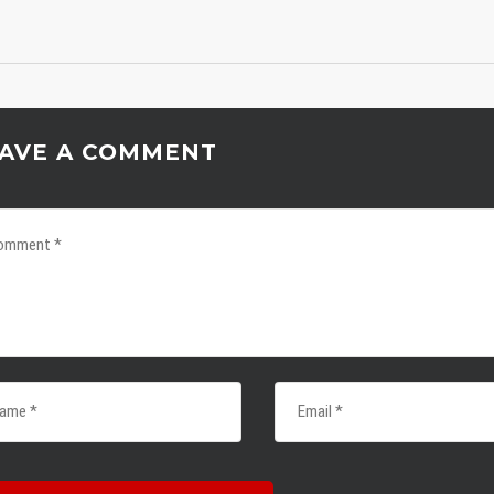
E NEWS
LINKS
Werde Mitglied
r offenen Tür
Jobs
AVE A COMMENT
Kontakt
Management
 Coppola wird neuer
oach
Sponsoring
Presse
spiel im
Datenschutzerklärung
egskampf
Impressum
al Four