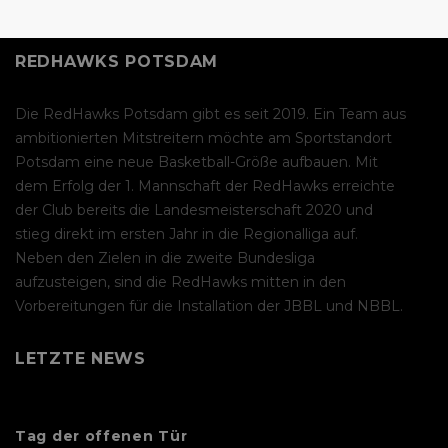
REDHAWKS POTSDAM
Die RedHawks Potsdam gibt es seit 2019. Ein Team aus
ambitionierten Mitstreitern möchte am Sportstandort
Potsdam eine neue Basketball-Größe aufbauen. Mit
dem Erfolg der 1. Mannschaft der RedHawks erreichte
der Club bereits die Landesmeisterschaft 2020 und
stieg direkt im ersten Jahr in die Regionalliga auf.
Neben den Zielen in die zweite Bundesliga
aufzusteigen, sind die RedHawks mitten in den
Vorbereitungen für die Installation der JBBL und NBBL.
LETZTE NEWS
Tag der offenen Tür