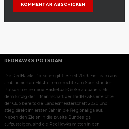
REDHAWKS POTSDAM
Die RedHawks Potsdam gibt es seit 2019. Ein Team aus
ambitionierten Mitstreitern möchte am Sportstandort
Potsdam eine neue Basketball-Größe aufbauen. Mit
dem Erfolg der 1. Mannschaft der RedHawks erreichte
der Club bereits die Landesmeisterschaft 2020 und
stieg direkt im ersten Jahr in die Regionalliga auf.
Neben den Zielen in die zweite Bundesliga
aufzusteigen, sind die RedHawks mitten in den