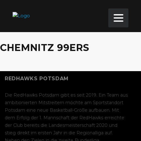
CHEMNITZ 99ERS
REDHAWKS POTSDAM
Die RedHawks Potsdam gibt es seit 2019. Ein Team aus
ambitionierten Mitstreitern möchte am Sportstandort
Potsdam eine neue Basketball-Größe aufbauen. Mit
dem Erfolg der 1. Mannschaft der RedHawks erreichte
der Club bereits die Landesmeisterschaft 2020 und
stieg direkt im ersten Jahr in die Regionalliga auf.
Neben den Zielen in die zweite Bundesliga