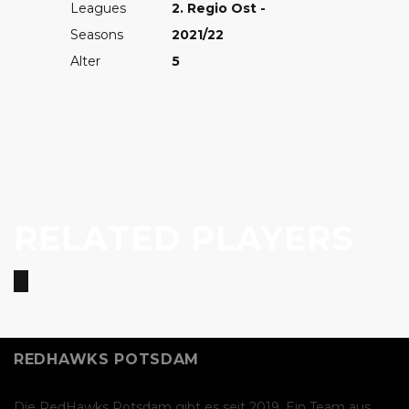
Leagues
2. Regio Ost -
Forward
Seasons
2021/22
Forward
Alter
5
Forward
Dennis Teucher
Adama Cefalu
Igor Stroh
RELATED PLAYERS
REDHAWKS POTSDAM
Die RedHawks Potsdam gibt es seit 2019. Ein Team aus