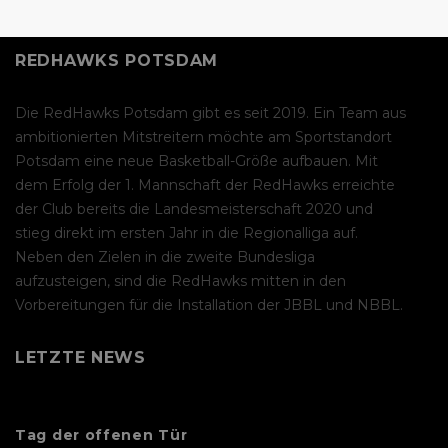
REDHAWKS POTSDAM
Die RedHawks Potsdam gibt es seit 2019. Ein Team aus
ambitionierten Mitstreitern möchte am Sportstandort
Potsdam eine neue Basketball-Größe aufbauen. Mit
dem Erfolg der 1. Mannschaft der RedHawks erreichte
der Club bereits die Landesmeisterschaft 2020 und
stieg direkt im ersten Jahr in die Regionalliga auf.
Neben den Zielen in die zweite Bundesliga
aufzusteigen, sind die RedHawks mitten in den
Vorbereitungen für die Installation der JBBL und NBBL.
LETZTE NEWS
Tag der offenen Tür