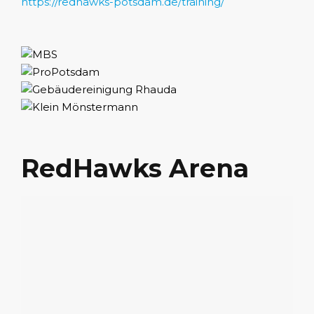
https://redhawks-potsdam.de/training/
RedHawks Arena