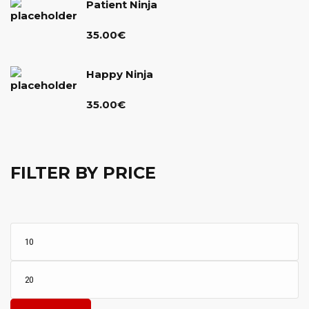
Patient Ninja
35.00€
35.00
€
Happy Ninja
35.00
€
FILTER BY PRICE
Mi
Pr
M
Pr