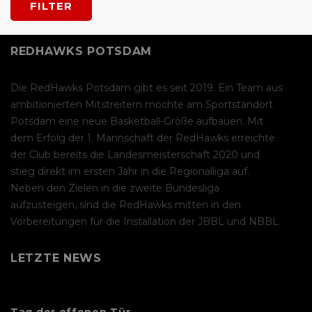
FILTER
REDHAWKS POTSDAM
Die RedHawks Potsdam gibt es seit 2019. Ein Team aus
ambitionierten Mitstreitern möchte am Sportstandort
Potsdam eine neue Basketball-Größe aufbauen. Mit
dem Erfolg der 1. Mannschaft der RedHawks erreichte
der Club bereits die Landesmeisterschaft 2020 und
stieg direkt im ersten Jahr in die Regionalliga auf.
Neben den Zielen in die zweite Bundesliga
aufzusteigen, sind die RedHawks mitten in den
Vorbereitungen für die Installation der JBBL und NBBL.
LETZTE NEWS