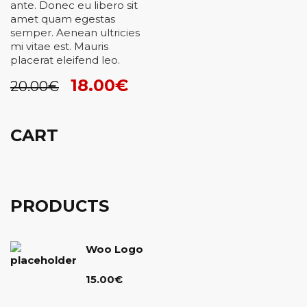
ante. Donec eu libero sit
amet quam egestas
semper. Aenean ultricies
mi vitae est. Mauris
placerat eleifend leo.
Ursprünglicher
Aktueller
18.00
€
20.00
€
Preis
Preis
war:
ist:
20.00€
18.00€.
CART
PRODUCTS
Woo Logo
15.00
€