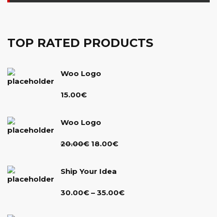
TOP RATED PRODUCTS
Woo Logo
15.00
€
Woo Logo
Ursprünglicher
Aktueller
20.00
€
18.00
€
Preis
Preis
war:
ist:
Ship Your Idea
20.00€
18.00€.
Preisspanne:
30.00
€
–
35.00
€
30.00€
bis