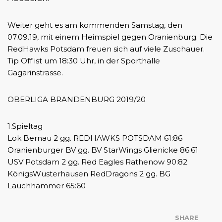
Weiter geht es am kommenden Samstag, den
07.09.19, mit einem Heimspiel gegen Oranienburg. Die
RedHawks Potsdam freuen sich auf viele Zuschauer.
Tip Off ist um 18:30 Uhr, in der Sporthalle
Gagarinstrasse.
OBERLIGA BRANDENBURG 2019/20
1.Spieltag
Lok Bernau 2 gg. REDHAWKS POTSDAM 61:86
Oranienburger BV gg. BV StarWings Glienicke 86:61
USV Potsdam 2 gg. Red Eagles Rathenow 90:82
KönigsWusterhausen RedDragons 2 gg. BG
Lauchhammer 65:60
SHARE