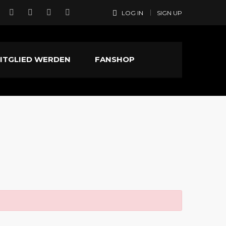
LOG IN
SIGN UP
ITGLIED WERDEN
FANSHOP
KONTAKT
Postfach 900120, 14473
Potsdam