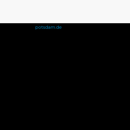
+49 151 226 35 298
kontakt@redhawks-
potsdam.de