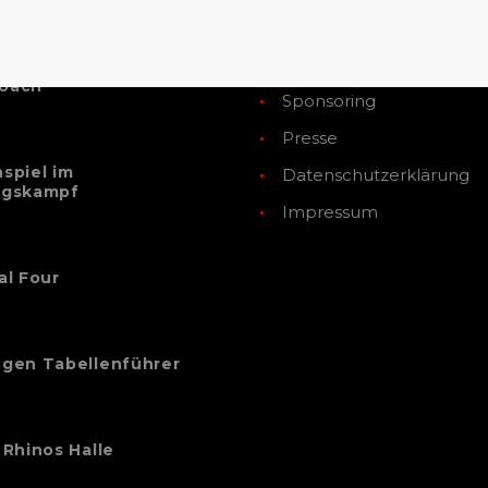
Kontakt
Management
 Coppola wird neuer
oach
Sponsoring
Presse
spiel im
Datenschutzerklärung
egskampf
Impressum
al Four
egen Tabellenführer
 Rhinos Halle