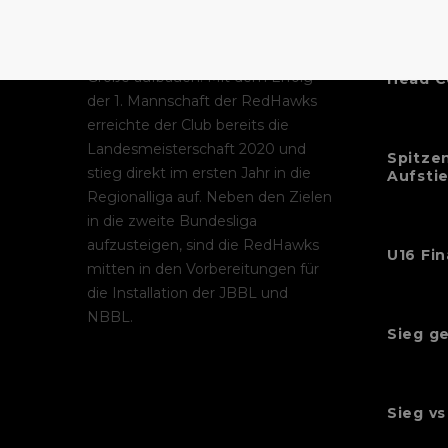
ambitionierten Mitstreitern
möchte am Sportstandort
Potsdam eine neue Basketball-
Dorian
Größe aufbauen. Mit dem Erfolg
Head C
der 1. Mannschaft der RedHawks
erreichte der Club bereits die
Landesmeisterschaft 2020 und
Spitzen
stieg direkt im ersten Jahr in die
Aufsti
Regionalliga auf. Neben den Zielen
in die zweite Bundesliga
aufzusteigen, sind die RedHawks
U16 Fin
mitten in den Vorbereitungen für
die Installation der JBBL und
NBBL.
Sieg g
Sieg vs