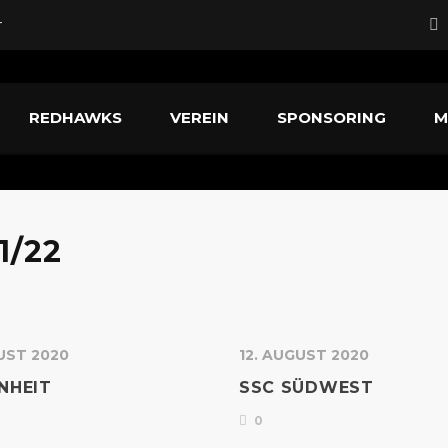
r
rd neuer Head Coach
REDHAWKS
VEREIN
SPONSORING
M
fstiegskampf
nführer
1/22
UST 2020
12. AUGUST 2020
INHEIT
SSC SÜDWEST
0