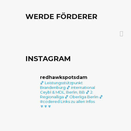
WERDE FÖRDERER
INSTAGRAM
REDHAWKS POTSDAM
LETZT
Die RedHawks Potsdam gibt es
redhawkspotsdam
🏀 Leistungsstützpunkt
seit 2019. Ein Team aus
Tag de
Brandenburg
🏀 international
ambitionierten Mitstreitern
Ceybl & MDL, Berlin, BB
🏀 2.
Regionalliga
🏀 Oberliga Berlin
🏀
möchte am Sportstandort
#codered
Links zu allen Infos
Potsdam eine neue Basketball-
🔽🔽🔽
Dorian
Größe aufbauen. Mit dem Erfolg
Head C
der 1. Mannschaft der RedHawks
erreichte der Club bereits die