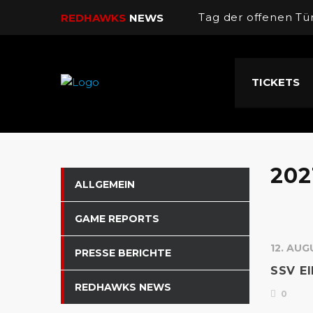
Tag der offenen Tü
REDHAWKS
NEWS
Dorian Coppola wi
TICKETS
Spitzenspiel im Au
U16 Final Four
Sieg gegen Tabelle
202
ALLGEMEIN
GAME REPORTS
12. AUG
PRESSE BERICHTE
SSV E
REDHAWKS NEWS
0