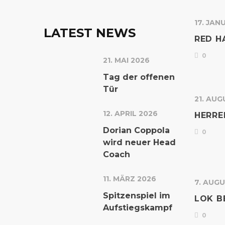
17. JAN
LATEST NEWS
RED 
0
21. MAI 2026
Tag der offenen
Tür
21. AUG
12. APRIL 2026
HERRE
Dorian Coppola
0
wird neuer Head
Coach
11. MÄRZ 2026
7. AUGU
Spitzenspiel im
LOK B
Aufstiegskampf
0